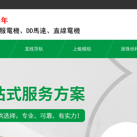
直线导轨
上银模组
滚珠丝