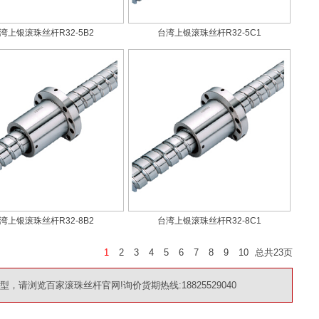
湾上银滚珠丝杆R32-5B2
台湾上银滚珠丝杆R32-5C1
湾上银滚珠丝杆R32-8B2
台湾上银滚珠丝杆R32-8C1
1
2
3
4
5
6
7
8
9
10
总共
23
页
请浏览百家滚珠丝杆官网!询价货期热线:18825529040