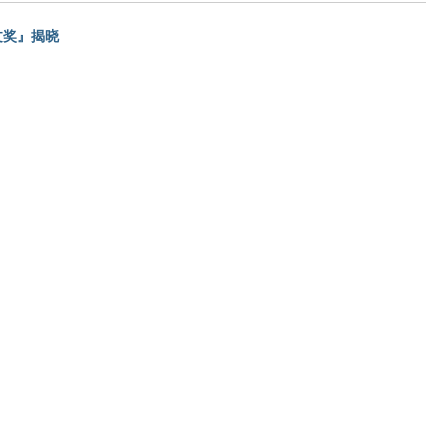
文奖』揭晓