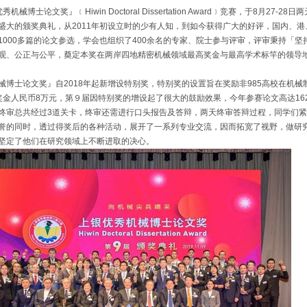
机械博士论文奖』﹝Hiwin Doctoral Dissertation Award﹞竞赛，于8
盛大的颁奖典礼，从2011年初设立时的少有人知，到如今获得广大的好评，国内、港
1000多篇的论文参选，学会也组织了400余名的专家、院士参与评审，评审秉持「
观、公正与公平，奠定本奖在两岸四地精密机械领域最高奖金与最高学术标竿的领导
械博士论文奖』自2018年起新增设特别奖，特别奖的设置旨在奖励非985高校在机
奖金人民币8万元，第９届因特别奖的增设起了很大的鼓励效果，今年参赛论文高达162篇
终审总共经过3道关卡，终审还需进行口头报告及答辩，两天终审答辩过程，同学们
誉的同时，透过得奖后的各种活动，展开了一系列专业交流，因而拓宽了视野，做研
坚定了他们在研究领域上不断进取的决心。