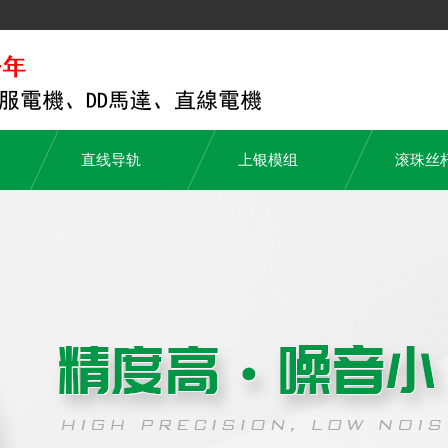
直线导轨
上银模组
滚珠丝