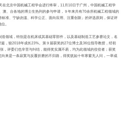
月27-28日两天在北京中国机械工程学会进行终审，11月10日于广州，中国机械工程学
、澳、台各地的博士生热列的参与申请，９年来共有70余所机械工程领域的
坚持标准、宁缺勿滥、科学公正、面向应用、注重创新」的评选原则，保证评
地位。
械制造领域，特别是在机床或其基础零部件，以及基础制造工艺参赛论文，名
，较2018年成长23%。第９届获奖的27位博士及36位指导教授，经初
紧张，评委们也辛苦与纠结，能得奖实属不易，均为此领域的佼佼者；获奖
究向来是一条寂寞与反覆折磨的不归路，得奖犹如十年寒窗无人问，一举成