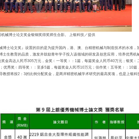
秀机械博士论文奖金银铜奖得奖师生合影。 上银科技／提供
械博士论文奖』设置的目的是为提升国内，港、澳、台精密机械与制造技术的水准，
博士生教育的品质，激发并鼓励青年学子投入该领域的研发及创意应用，培养优秀机
总奖金高达人民币305万元，金奖﹝一等奖﹞：1篇，每篇奖金人民币40万元；银奖﹝
元；优秀奖﹝四等奖﹞：至多5篇，每篇奖金人民币10万元；佳作奖﹝五等奖﹞：10
导教授将按2：3的比例分配奖金，是两岸精密机械学术研究的最高奖项，也是上银科